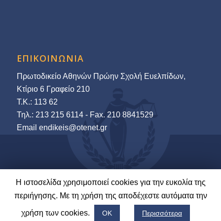
ΕΠΙΚΟΙΝΩΝΙΑ
Πρωτοδικείο Αθηνών Πρώην Σχολή Ευελπίδων,
Κτίριο 6 Γραφείο 210
Τ.Κ.: 113 62
Τηλ.: 213 215 6114 - Fax. 210 8841529
Εmail endikeis@otenet.gr
Η ιστοσελίδα χρησιμοποιεί cookies για την ευκολία της
© 2022-23 Ένωση Δικαστών & Εισαγγελέων | Ανάπτυξη και Φιλοξενία:
περιήγησης. Με τη χρήση της αποδέχεστε αυτόματα την
LawNet S.A.
χρήση των cookies.
ΟΚ
Περισσότερα