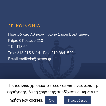
ΕΠΙΚΟΙΝΩΝΙΑ
Πρωτοδικείο Αθηνών Πρώην Σχολή Ευελπίδων,
Κτίριο 6 Γραφείο 210
Τ.Κ.: 113 62
Τηλ.: 213 215 6114 - Fax. 210 8841529
Εmail endikeis@otenet.gr
Η ιστοσελίδα χρησιμοποιεί cookies για την ευκολία της
© 2022-23 Ένωση Δικαστών & Εισαγγελέων | Ανάπτυξη και Φιλοξενία:
περιήγησης. Με τη χρήση της αποδέχεστε αυτόματα την
LawNet S.A.
χρήση των cookies.
ΟΚ
Περισσότερα