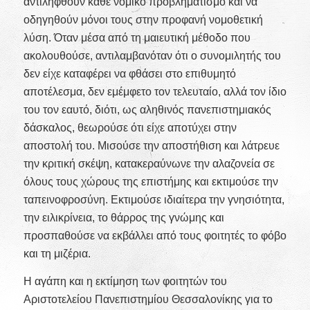
αντιληφθούν κάθε νομικό προβληματισμό και να
οδηγηθούν μόνοι τους στην προφανή νομοθετική
λύση. Όταν μέσα από τη μαιευτική μέθοδο που
ακολουθούσε, αντιλαμβανόταν ότι ο συνομιλητής του
δεν είχε καταφέρει να φθάσει στο επιθυμητό
αποτέλεσμα, δεν εμέμφετο τον τελευταίο, αλλά τον ίδιο
του τον εαυτό, διότι, ως αληθινός πανεπιστημιακός
δάσκαλος, θεωρούσε ότι είχε αποτύχει στην
αποστολή του. Μισούσε την αποστήθιση και λάτρευε
την κριτική σκέψη, κατακεραύνωνε την αλαζονεία σε
όλους τους χώρους της επιστήμης και εκτιμούσε την
ταπεινοφροσύνη. Εκτιμούσε ιδιαίτερα την γνησιότητα,
την ειλικρίνεια, το θάρρος της γνώμης και
προσπαθούσε να εκβάλλει από τους φοιτητές το φόβο
και τη μιζέρια.
Η αγάπη και η εκτίμηση των φοιτητών του
Αριστοτελείου Πανεπιστημίου Θεσσαλονίκης για το