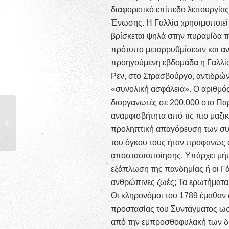
διαφορετικό επίπεδο λειτουργία
Ένωσης. Η Γαλλία χρησιμοποιεί
βρίσκεται ψηλά στην πυραμίδα 
πρότυπο μεταρρυθμίσεων και αν
προηγούμενη εβδομάδα η Γαλλία 
Ρεν, στο Στρασβούργο, αντιδρών
«συνολική ασφάλεια». Ο αριθμό
διοργανωτές σε 200.000 στο Παρ
αναμφισβήτητα από τις πιο μαζι
ΠΑΡΑΤΗΡΗΣΕΙΣ ΑΝΑΦΟΡΙΚΑ ΜΕ
ΤΗ ΔΥΝΑΤΟΤΗΤΑ ΕΦΑΡΜΟΓΗΣ...
προληπτική απαγόρευση των συ
του όγκου τους ήταν προφανώς 
αποστασιοποίησης. Υπάρχει μήπ
εξάπλωση της πανδημίας ή οι Γά
ανθρώπινες ζωές; Τα ερωτήματα 
Οι κληρονόμοι του 1789 έμαθαν
προστασίας του Συντάγματος ως
από την εμπροσθοφυλακή των δι