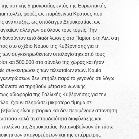
ς της αστικής δημοκρατίας εντός της Ευρωπαϊκής
ται πολλές φορές ως παράδειγμα Κράτους που
της ανάπτυξης, ως υπόδειγμα Δημοκρατίας, ως
αγκαίων αλλαγών σε όλους τους τομείς. Την
δονούνταν από διαδηλώσεις στο Παρίσι, στη Λιλ, στη
τας στο σχέδιο Νόμου της Κυβέρνησης για τη
ς των συγκεντρωθέντων υπολογίστηκε από τους
ίσι και 500.000 στο σύνολο της χώρας και ήταν
κές συγκεντρώσεις των τελευταίων ετών. Καμία
γκεντρώσεων δεν υπήρξε παρά το γεγονός ότι λόγω
αδύνατο να τηρηθούν μέτρα κοινωνικής
ως αδιαφορία της Γαλλικής Κυβέρνησης για την
λλοι έχουν πληρώσει μικρότερο τίμημα σε
βεβαίως είναι ρητορικά και δεν περιμένουν απάντηση.
 ωστόσο καλά τη σπουδαιότητα διαφύλαξης και
 πυλώνα της Δημοκρατίας. Καταλαβαίνουν ότι πίσω
οικητικών απαγορεύσεων και της υπέρμετρης