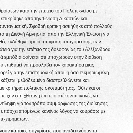
οίσεων κατά την επέτειο του Πολυτεχνείου με
. επικρίθηκε από την Ένωση Δικαστών και
υνταγματική. Σφοδρή κριτική ασκήθηκε από πολλούς
ό τη Διεθνή Αμνηστία, από την Ελληνική Ένωση για
χθές εκδόθηκε όμοια απόφαση απαγόρευσης των
τεια για την επέτειο της δολοφονίας του Αλέξανδρου
ά εμπόδια φαίνεται ότι υποχωρούν στην διάθεση
υ επιθυμεί να προσλάβει τον χαρακτήρα μιας
ορεί για την επιστημονική άποψη όσο τεκμηριωμένη
δικάζεται, μεθοδευμένα διαστρεβλώνεται και
ε κριτήρια πολιτικής σκοπιμότητας. Ούτε και οι
είχαν στη χθεσινή επέτειο στέκονται ικανές να
ντίληψη για τον τρόπο συμμόρφωσης της διοίκησης
εν υπάρχει επομένως κανένας λόγος να κουράσω με
πιχειρημάτων.
ίνουν κάποιες συγκρίσεις που αναδεικνύουν το