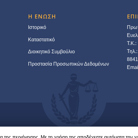
Η ΕΝΩΣΗ
ΕΠ
Ιστορικό
Πρωτ
Ευελ
Καταστατικό
Τ.Κ.:
Τηλ.
Διοικητικό Συμβούλιο
884
Προστασία Προσωπικών Δεδομένων
Εmai
λία της περιήγησης. Με τη χρήση της αποδέχεστε αυτόματα την 