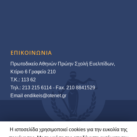
ΕΠΙΚΟΙΝΩΝΙΑ
Πρωτοδικείο Αθηνών Πρώην Σχολή Ευελπίδων,
Κτίριο 6 Γραφείο 210
Τ.Κ.: 113 62
Τηλ.: 213 215 6114 - Fax. 210 8841529
Εmail endikeis@otenet.gr
Η ιστοσελίδα χρησιμοποιεί cookies για την ευκολία της
© 2022-23 Ένωση Δικαστών & Εισαγγελέων | Ανάπτυξη και Φιλοξενία: