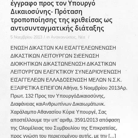
έγγραφο προς τον Υπουργό
Δικαιοσύνης- Πρόταση
τροποποίησης της κριθείσας ως
αντισυνταγματικής διάταξης
/
/
5 Νοεμβρίου 2013
in
Ανακοινώσεις
,
Νέα
ΕΝΩΣΗ ΔΙΚΑΣΤΩΝ ΚΑΙ ΕΙΣΑΓΓΕΛΕΩΝΕΝΩΣΗ
ΔΙΚΑΣΤΙΚΩΝ ΛΕΙΤΟΥΡΓΩΝ ΣτΕΕΝΩΣΗ
ΔΙΟΙΚΗΤΙΚΩΝ ΔΙΚΑΣΤΩΝΕΝΩΣΗ ΔΙΚΑΣΤΙΚΩΝ
ΛΕΙΤΟΥΡΓΩΝ ΕΛΕΓΚΤΙΚΟΥ ΣΥΝΕΔΡΙΟΥΕΝΩΣΗ
ΕΙΣΑΓΓΕΛΕΩΝ ΕΛΛΑΔΟΣΕΝΩΣΗ ΜΕΛΩΝ Ν.Σ.Κ.
ΕΞΑΙΡΕΤΙΚΑ ΕΠΕΙΓΟΝ Αθήνα, 5 Nοεμβρίου 2013Αρ.
Πρωτ. 132 Προς τον ΥπουργόΔικαιοσύνης,
Διαφάνειας καιΑνθρωπίνων Δικαιωμάτωνκ.
Χαράλαμπο Αθανασίου Κύριε Υπουργέ, Σας
αποστέλλουμε την υπ’ αριθμ. 3591/2013 απόφαση
της Ολομέλειας του Συμβουλίου της Επικρατείας,
προς γνώση του περιεχομένου αυτής, με την […]