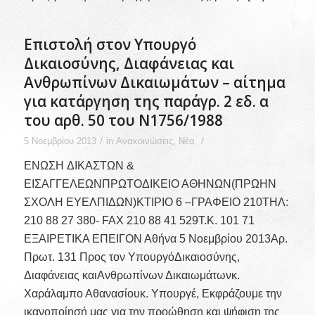
Επιστολή στον Υπουργό
Δικαιοσύνης, Διαφάνειας και
Ανθρωπίνων Δικαιωμάτων – αίτημα
για κατάργηση της παράγρ. 2 εδ. α
του αρθ. 50 του Ν1756/1988
/
/
5 Νοεμβρίου 2013
in
Ανακοινώσεις
,
Νέα
ΕΝΩΣΗ ΔΙΚΑΣΤΩΝ &
ΕΙΣΑΓΓΕΛΕΩΝΠΡΩΤΟΔΙΚΕΙΟ ΑΘΗΝΩΝ(ΠΡΩΗΝ
ΣΧΟΛΗ ΕΥΕΛΠΙΔΩΝ)ΚΤΙΡΙΟ 6 –ΓΡΑΦΕΙΟ 210ΤΗΛ:
210 88 27 380- FAX 210 88 41 529Τ.Κ. 101 71
ΕΞΑΙΡΕΤΙΚΑ ΕΠΕΙΓΟΝ Αθήνα 5 Nοεμβρίου 2013Αρ.
Πρωτ. 131 Προς τον ΥπουργόΔικαιοσύνης,
Διαφάνειας καιΑνθρωπίνων Δικαιωμάτωνκ.
Χαράλαμπο Αθανασίουκ. Υπουργέ, Εκφράζουμε την
ικανοποίησή μας για την προώθηση και ψήφιση της