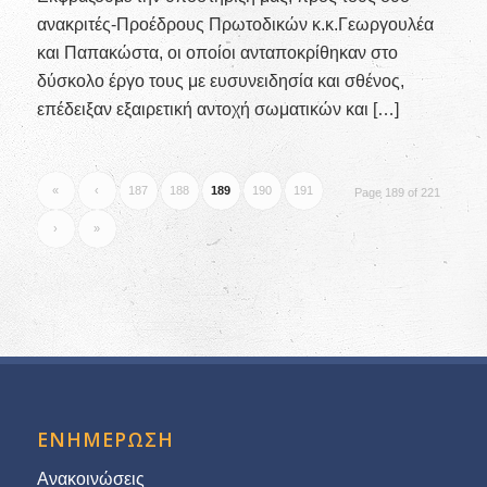
ανακριτές-Προέδρους Πρωτοδικών κ.κ.Γεωργουλέα
και Παπακώστα, οι οποίοι ανταποκρίθηκαν στο
δύσκολο έργο τους με ευσυνειδησία και σθένος,
επέδειξαν εξαιρετική αντοχή σωματικών και […]
«
‹
187
188
189
190
191
Page 189 of 221
›
»
ΕΝΗΜΕΡΩΣΗ
Ανακοινώσεις