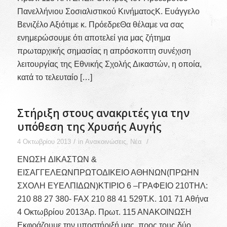
Πανελλήνιου Σοσιαλιστικού ΚινήματοςΚ. Ευάγγελο
Βενιζέλο Αξιότιμε κ. ΠρόεδρεΘα θέλαμε να σας
ενημερώσουμε ότι αποτελεί για μας ζήτημα
πρωταρχικής σημασίας η απρόσκοπτη συνέχιση
λειτουργίας της Εθνικής Σχολής Δικαστών, η οποία,
κατά το τελευταίο […]
Στήριξη στους ανακριτές για την
υπόθεση της Χρυσής Αυγής
/
/
4 Οκτωβρίου 2013
in
Ανακοινώσεις
,
Νέα
ΕΝΩΣΗ ΔΙΚΑΣΤΩΝ &
ΕΙΣΑΓΓΕΛΕΩΝΠΡΩΤΟΔΙΚΕΙΟ ΑΘΗΝΩΝ(ΠΡΩΗΝ
ΣΧΟΛΗ ΕΥΕΛΠΙΔΩΝ)ΚΤΙΡΙΟ 6 –ΓΡΑΦΕΙΟ 210ΤΗΛ:
210 88 27 380- FAX 210 88 41 529Τ.Κ. 101 71 Αθήνα
4 Οκτωβρίου 2013Αρ. Πρωτ. 115 ΑΝΑΚΟΙΝΩΣΗ
Εκφράζουμε την υποστήριξή μας, προς τους δύο