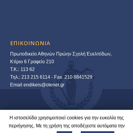
ΕΠΙΚΟΙΝΩΝΙΑ
Πρωτοδικείο Αθηνών Πρώην Σχολή Ευελπίδων,
Κτίριο 6 Γραφείο 210
Τ.Κ.: 113 62
Τηλ.: 213 215 6114 - Fax. 210 8841529
Εmail endikeis@otenet.gr
Η ιστοσελίδα χρησιμοποιεί cookies για την ευκολία της
© 2022-23 Ένωση Δικαστών & Εισαγγελέων | Ανάπτυξη και Φιλοξενία:
περιήγησης. Με τη χρήση της αποδέχεστε αυτόματα την
LawNet S.A.