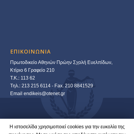
ΕΠΙΚΟΙΝΩΝΙΑ
Πρωτοδικείο Αθηνών Πρώην Σχολή Ευελπίδων,
Κτίριο 6 Γραφείο 210
Τ.Κ.: 113 62
Τηλ.: 213 215 6114 - Fax. 210 8841529
Εmail endikeis@otenet.gr
Η ιστοσελίδα χρησιμοποιεί cookies για την ευκολία της
© 2022-23 Ένωση Δικαστών & Εισαγγελέων | Ανάπτυξη και Φιλοξενία: