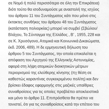
σε Νομό ή πολύ περισσότερο σε όλη την Επικράτεια)
διότι τούτο θα ισοδυναμούσε με αναστολή της ισχύος
του άρθρου 11 του Συντάγματος κάτι που μόνο στις
έκτακτες συνθήκες του άρθρου 48 του Συντάγματος
(κατάσταση πολιορκίας) μπορεί να συμβεί (Σβώλου/
Βλάχου, Το Σύνταγμα της Ελλάδος , Β’ , 1955, 228 και
σε Κ. Χρυσόγονο, Ατομικά και Κοινωνικά Δικαιώματα,
έκδ. 2006, 489). Η δε ερμηνευτική δήλωση του
άρθρου 5 του Συντάγματος, την οποία επικαλείται η
απόφαση του Αρχηγού της Ελληνικής Αστυνομίας,
αφορά στη λήψη ατομικών διοικητικών μέτρων
περιορισμού της ελεύθερης κίνησης (πχ θέση σε
καθεστώς καραντίνας συγκεκριμένου πολίτη) και δεν
βρίσκει έδαφος εφαρμογής στις μαζικές υπαίθριες
συναθροίσεις για τις οποίες προβλέπει αποκλειστικά
και μόνο το άρθρο 11. Επιπρόσθετα θα πρέπει να
τονιστεί, ότι για τις συναθροίσεις κατά την επέτειο του