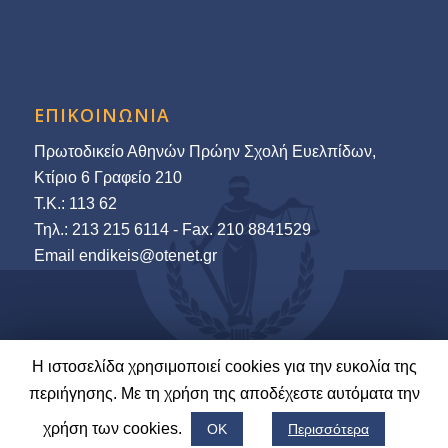
ΕΠΙΚΟΙΝΩΝΙΑ
Πρωτοδικείο Αθηνών Πρώην Σχολή Ευελπίδων,
Κτίριο 6 Γραφείο 210
Τ.Κ.: 113 62
Τηλ.: 213 215 6114 - Fax. 210 8841529
Εmail endikeis@otenet.gr
Η ιστοσελίδα χρησιμοποιεί cookies για την ευκολία της
© 2022-23 Ένωση Δικαστών & Εισαγγελέων | Ανάπτυξη και Φιλοξενία:
περιήγησης. Με τη χρήση της αποδέχεστε αυτόματα την
LawNet S.A.
χρήση των cookies.
ΟΚ
Περισσότερα