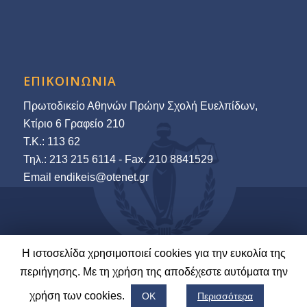
ΕΠΙΚΟΙΝΩΝΙΑ
Πρωτοδικείο Αθηνών Πρώην Σχολή Ευελπίδων,
Κτίριο 6 Γραφείο 210
Τ.Κ.: 113 62
Τηλ.: 213 215 6114 - Fax. 210 8841529
Εmail endikeis@otenet.gr
Η ιστοσελίδα χρησιμοποιεί cookies για την ευκολία της
© 2022-23 Ένωση Δικαστών & Εισαγγελέων | Ανάπτυξη και Φιλοξενία:
περιήγησης. Με τη χρήση της αποδέχεστε αυτόματα την
LawNet S.A.
χρήση των cookies.
ΟΚ
Περισσότερα