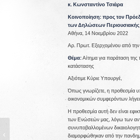
κ. Κωνσταντίνο Τσιάρα
Κοινοποίηση: προς τον Πρόεδ
των Δηλώσεων Περιουσιακή
Αθήνα, 14 Νοεμβρίου 2022
Αρ. Πρωτ. Εξερχομένου από τη
Θέμα:
Αίτημα για παράταση της
κατάστασης
Αξιότιμε Κύριε Υπουργέ,
Όπως γνωρίζετε, η προθεσμία 
οικονομικών συμφερόντων λήγει
Η προθεσμία αυτή δεν είναι εφι
των Ενώσεών μας, λόγω των αντ
συνυποβαλλομένων δικαιολογητι
ΗΜΕΡΙΔΑ ΓΙΑ ΤΟΥΣ
ΝΕΟΔΙΟΡΙΣΘΕΝΤΕΣ
διαμορφώθηκαν από την πανδημ