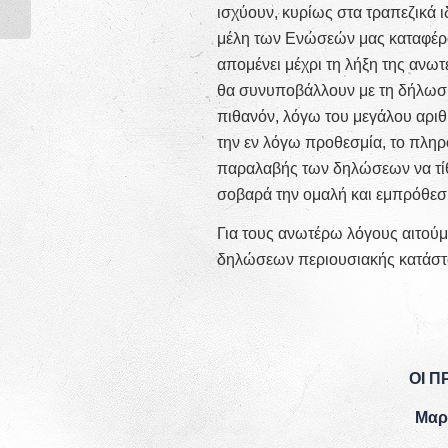
ΕΙΡΗΝΟ�...
ισχύουν, κυρίως στα τραπεζικά ι
μέλη των Ενώσεών μας καταφέρο
απομένει μέχρι τη λήξη της ανω
θα συνυποβάλλουν με τη δήλωση
πιθανόν, λόγω του μεγάλου αρι
την εν λόγω προθεσμία, το πλη
παραλαβής των δηλώσεων να τίθε
σοβαρά την ομαλή και εμπρόθεσμ
Για τους ανωτέρω λόγους αιτού
δηλώσεων περιουσιακής κατάστα
ΟΙ 
Μαρ