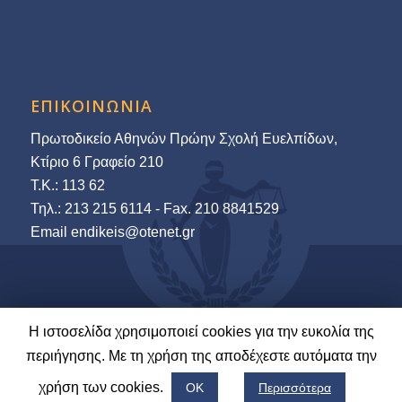
ΕΠΙΚΟΙΝΩΝΙΑ
Πρωτοδικείο Αθηνών Πρώην Σχολή Ευελπίδων,
Κτίριο 6 Γραφείο 210
Τ.Κ.: 113 62
Τηλ.: 213 215 6114 - Fax. 210 8841529
Εmail endikeis@otenet.gr
Η ιστοσελίδα χρησιμοποιεί cookies για την ευκολία της
© 2022-23 Ένωση Δικαστών & Εισαγγελέων | Ανάπτυξη και Φιλοξενία:
περιήγησης. Με τη χρήση της αποδέχεστε αυτόματα την
LawNet S.A.
χρήση των cookies.
ΟΚ
Περισσότερα