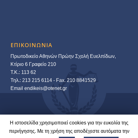
ΕΠΙΚΟΙΝΩΝΙΑ
Πρωτοδικείο Αθηνών Πρώην Σχολή Ευελπίδων,
Κτίριο 6 Γραφείο 210
Τ.Κ.: 113 62
Τηλ.: 213 215 6114 - Fax. 210 8841529
Εmail endikeis@otenet.gr
Η ιστοσελίδα χρησιμοποιεί cookies για την ευκολία της
© 2022-23 Ένωση Δικαστών & Εισαγγελέων | Ανάπτυξη και Φιλοξενία:
περιήγησης. Με τη χρήση της αποδέχεστε αυτόματα την
LawNet S.A.