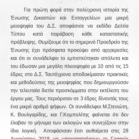
Για πρώτη φορά στην πολύχρονη ιστορία της
Ένωσης Δικαστών και Εισαγγελέων μια μικρή
μειοψηφία του Δ.Σ. αποφάσισε να εκδίδει Δελτία
Τύπου κατά παράβαση κάθε καταστατικής
πρόβλεψης. Θυμίζουμε ότι το σημερινό Προεδρείο της
Ένωσης έχει πρόσφατα προκύψει από αρχαιρεσίες
και ότι οι συνάδελφοι το εμπιστεύτηκαν απόλυτα και
του έδωσαν μια μεγάλη πλειοψηφία με 10 από τις 15
έδρες στο Δ.Σ. Ταυτόχρονα αποδοκίμασαν πρακτικές
και μεθοδεύσεις της μειοψηφίας που δημιουργούσαν
την τελευταία διετία προσκόμματα στην εκτέλεση του
έργου μας. Τους περιόρισαν σε 3 έδρες δίνοντάς τους
ένα μικρό αριθμό ψήφων. Οι συνάδελφοι Μ.Στενιώτη,
Κ. Βουλγαρίδης, και Γ.Κομπολίτης φαίνεται ότι δεν
έλαβαν το μήνυμα των εκλογών και συνεχίζουν στην
ίδια λογική. Αποφάσισαν έτσι αυθαίρετα στις 28
Αυγούστου 2018 να υποκαταστήσουν το Γραφείο